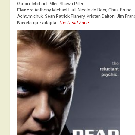
Guion:
Michael Piller, Shawn Piller
Elenco:
Anthony Michael Hall, Nicole de Boer, Chris Bruno,
Achtymichuk, Sean Patrick Flanery, Kristen Dalton, Jim Fran
Novela que adapta:
The Dead Zone