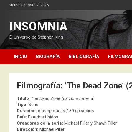
Saltar
viernes, agosto 7, 2026
al
contenido
INSOMNIA
El Universo de Stephen King
INICIO
BIOGRAFÍA
BIBLIOGRAFÍA
FILMOGRA
Filmografía: ‘The Dead Zone’ (
Título
:
The Dead Zone (La zona muerta)
Tipo:
Serie
Duración:
6 temporadas / 80 episodios
País:
Estados Unidos
Creadores de la serie:
Michael Piller y Shawn Piller
Dirección:
Michael Piller