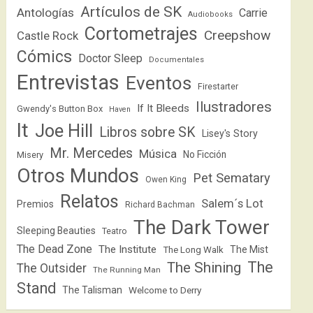
Artículos de SK
Antologías
Carrie
Audiobooks
Cortometrajes
Creepshow
Castle Rock
Cómics
Doctor Sleep
Documentales
Entrevistas
Eventos
Firestarter
Ilustradores
If It Bleeds
Gwendy's Button Box
Haven
It
Joe Hill
Libros sobre SK
Lisey's Story
Mr. Mercedes
Música
No Ficción
Misery
Otros Mundos
Pet Sematary
Owen King
Relatos
Salem´s Lot
Premios
Richard Bachman
The Dark Tower
Sleeping Beauties
Teatro
The Dead Zone
The Institute
The Mist
The Long Walk
The
The Shining
The Outsider
The Running Man
Stand
The Talisman
Welcome to Derry