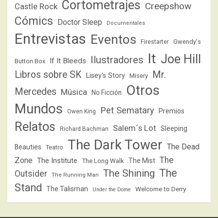
Cortometrajes
Creepshow
Castle Rock
Cómics
Doctor Sleep
Documentales
Entrevistas
Eventos
Firestarter
Gwendy's
It
Joe Hill
Ilustradores
If It Bleeds
Button Box
Libros sobre SK
Mr.
Lisey's Story
Misery
Otros
Mercedes
Música
No Ficción
Mundos
Pet Sematary
Premios
Owen King
Relatos
Salem´s Lot
Sleeping
Richard Bachman
The Dark Tower
The Dead
Beauties
Teatro
The
Zone
The Institute
The Mist
The Long Walk
The
The Shining
Outsider
The Running Man
Stand
The Talisman
Welcome to Derry
Under the Dome