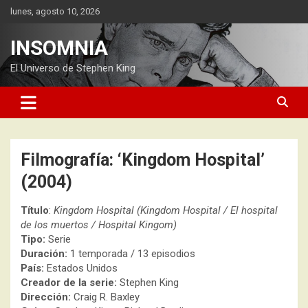
Saltar
lunes, agosto 10, 2026
al
contenido
INSOMNIA
El Universo de Stephen King
Filmografía: ‘Kingdom Hospital’
(2004)
Título
:
Kingdom Hospital (Kingdom Hospital / El hospital
de los muertos / Hospital Kingom)
Tipo:
Serie
Duración:
1 temporada / 13 episodios
País:
Estados Unidos
Creador de la serie:
Stephen King
Dirección:
Craig R. Baxley