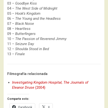
03 –
Goodbye Kiss
04 –
The West Side of Midnight
05 –
Hook’s Kingdom
06 –
The Young and the Headless
07 –
Black Noise
08 –
Heartless
09 –
Butterfingers
10 –
The Passion of Reverend Jimmy
11 –
Seizure Day
12 –
Shoulda Stood in Bed
13 –
Finale
Filmografía relacionada
Investigating Kingdom Hospital, The Journals of
Eleanor Druse
(2004)
Comparte esto:
Facebook
X