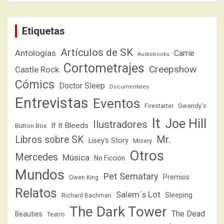
Etiquetas
Artículos de SK
Antologías
Carrie
Audiobooks
Cortometrajes
Creepshow
Castle Rock
Cómics
Doctor Sleep
Documentales
Entrevistas
Eventos
Firestarter
Gwendy's
It
Joe Hill
Ilustradores
If It Bleeds
Button Box
Libros sobre SK
Mr.
Lisey's Story
Misery
Otros
Mercedes
Música
No Ficción
Mundos
Pet Sematary
Premios
Owen King
Relatos
Salem´s Lot
Sleeping
Richard Bachman
The Dark Tower
The Dead
Beauties
Teatro