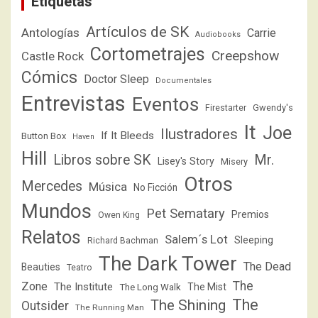
Etiquetas
Artículos de SK
Antologías
Carrie
Audiobooks
Cortometrajes
Creepshow
Castle Rock
Cómics
Doctor Sleep
Documentales
Entrevistas
Eventos
Firestarter
Gwendy's
It
Joe
Ilustradores
If It Bleeds
Button Box
Haven
Hill
Libros sobre SK
Mr.
Lisey's Story
Misery
Otros
Mercedes
Música
No Ficción
Mundos
Pet Sematary
Premios
Owen King
Relatos
Salem´s Lot
Sleeping
Richard Bachman
The Dark Tower
The Dead
Beauties
Teatro
The
Zone
The Institute
The Mist
The Long Walk
The
The Shining
Outsider
The Running Man