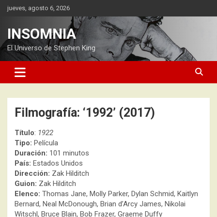
Saltar
jueves, agosto 6, 2026
al
contenido
INSOMNIA
El Universo de Stephen King
Filmografía: ‘1992’ (2017)
Título
:
1922
Tipo:
Película
Duración:
101 minutos
País:
Estados Unidos
Dirección:
Zak Hilditch
Guion:
Zak Hilditch
Elenco:
Thomas Jane, Molly Parker, Dylan Schmid, Kaitlyn
Bernard, Neal McDonough, Brian d’Arcy James, Nikolai
Witschl, Bruce Blain, Bob Frazer, Graeme Duffy