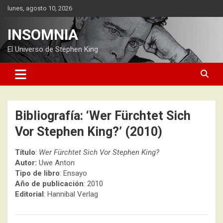
Saltar
lunes, agosto 10, 2026
al
contenido
INSOMNIA
El Universo de Stephen King
Bibliografía: ‘Wer Fürchtet Sich
Vor Stephen King?’ (2010)
Título
:
Wer Fürchtet Sich Vor Stephen King?
Autor:
Uwe Anton
Tipo de libro
: Ensayo
Año de publicación
: 2010
Editorial
: Hannibal Verlag