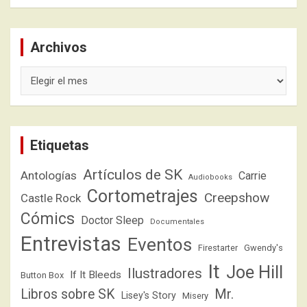
Archivos
Archivos
Etiquetas
Artículos de SK
Antologías
Carrie
Audiobooks
Cortometrajes
Creepshow
Castle Rock
Cómics
Doctor Sleep
Documentales
Entrevistas
Eventos
Firestarter
Gwendy's
It
Joe Hill
Ilustradores
If It Bleeds
Button Box
Libros sobre SK
Mr.
Lisey's Story
Misery