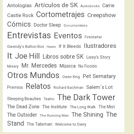
Artículos de SK
Antologías
Carrie
Audiobooks
Cortometrajes
Creepshow
Castle Rock
Cómics
Doctor Sleep
Documentales
Entrevistas
Eventos
Firestarter
Ilustradores
If It Bleeds
Gwendy's Button Box
Haven
It
Joe Hill
Libros sobre SK
Lisey's Story
Mr. Mercedes
Música
No Ficción
Misery
Otros Mundos
Pet Sematary
Owen King
Relatos
Salem´s Lot
Premios
Richard Bachman
The Dark Tower
Sleeping Beauties
Teatro
The Dead Zone
The Institute
The Mist
The Long Walk
The
The Shining
The Outsider
The Running Man
Stand
The Talisman
Welcome to Derry