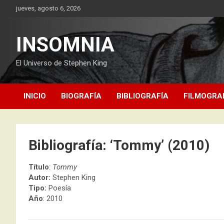
Saltar
jueves, agosto 6, 2026
al
contenido
INSOMNIA
El Universo de Stephen King
INICIO
BIOGRAFÍA
BIBLIOGRAFÍA
FILMOGRA
Bibliografía: ‘Tommy’ (2010)
Título
:
Tommy
Autor:
Stephen King
Tipo:
Poesía
Año
: 2010