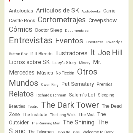
Artículos de SK
Antologías
Carrie
Audiobooks
Cortometrajes
Creepshow
Castle Rock
Cómics
Doctor Sleep
Documentales
Entrevistas
Eventos
Firestarter
Gwendy's
It
Joe Hill
Ilustradores
If It Bleeds
Button Box
Libros sobre SK
Mr.
Lisey's Story
Misery
Otros
Mercedes
Música
No Ficción
Mundos
Pet Sematary
Premios
Owen King
Relatos
Salem´s Lot
Sleeping
Richard Bachman
The Dark Tower
The Dead
Beauties
Teatro
The
Zone
The Institute
The Mist
The Long Walk
The
The Shining
Outsider
The Running Man
Stand
The Talisman
Welcome to Derry
Under the Dome