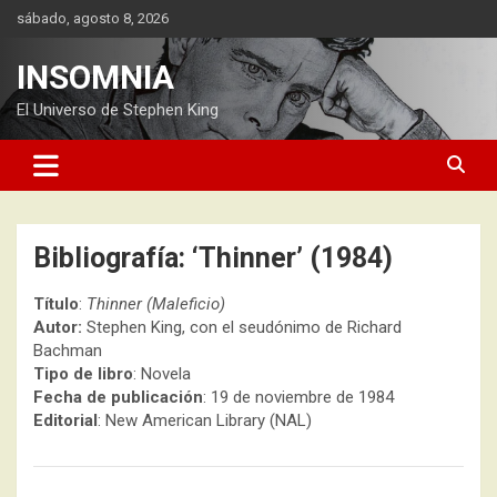
Saltar
sábado, agosto 8, 2026
al
contenido
INSOMNIA
El Universo de Stephen King
Bibliografía: ‘Thinner’ (1984)
Título
:
Thinner (Maleficio)
Autor:
Stephen King, con el seudónimo de Richard
Bachman
Tipo de libro
: Novela
Fecha de publicación
: 19 de noviembre de 1984
Editorial
: New American Library (NAL)