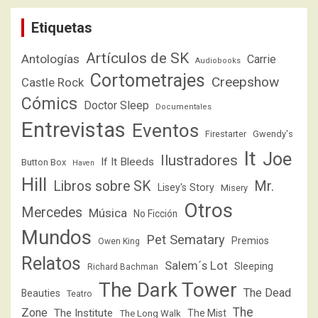
Etiquetas
Artículos de SK
Antologías
Carrie
Audiobooks
Cortometrajes
Creepshow
Castle Rock
Cómics
Doctor Sleep
Documentales
Entrevistas
Eventos
Firestarter
Gwendy's
It
Joe
Ilustradores
If It Bleeds
Button Box
Haven
Hill
Libros sobre SK
Mr.
Lisey's Story
Misery
Otros
Mercedes
Música
No Ficción
Mundos
Pet Sematary
Premios
Owen King
Relatos
Salem´s Lot
Sleeping
Richard Bachman
The Dark Tower
The Dead
Beauties
Teatro
The
Zone
The Institute
The Mist
The Long Walk