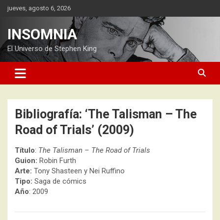
Saltar
jueves, agosto 6, 2026
al
contenido
INSOMNIA
El Universo de Stephen King
Bibliografía: ‘The Talisman – The
Road of Trials’ (2009)
Título
:
The Talisman – The Road of Trials
Guion:
Robin Furth
Arte:
Tony Shasteen y Nei Ruffino
Tipo:
Saga de cómics
Año
: 2009