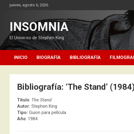
Saltar
jueves, agosto 6, 2026
al
contenido
INSOMNIA
El Universo de Stephen King
INICIO
BIOGRAFÍA
BIBLIOGRAFÍA
FILMOGRA
Bibliografía: ‘The Stand’ (1984
Título
:
The Stand
Autor:
Stephen King
Tipo:
Guion para película
Año
: 1984