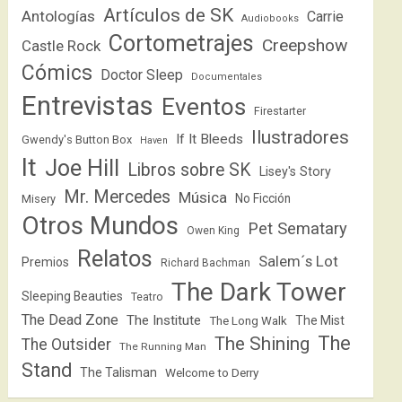
Artículos de SK
Antologías
Carrie
Audiobooks
Cortometrajes
Creepshow
Castle Rock
Cómics
Doctor Sleep
Documentales
Entrevistas
Eventos
Firestarter
Ilustradores
If It Bleeds
Gwendy's Button Box
Haven
It
Joe Hill
Libros sobre SK
Lisey's Story
Mr. Mercedes
Música
No Ficción
Misery
Otros Mundos
Pet Sematary
Owen King
Relatos
Salem´s Lot
Premios
Richard Bachman
The Dark Tower
Sleeping Beauties
Teatro
The Dead Zone
The Institute
The Mist
The Long Walk
The
The Shining
The Outsider
The Running Man
Stand
The Talisman
Welcome to Derry