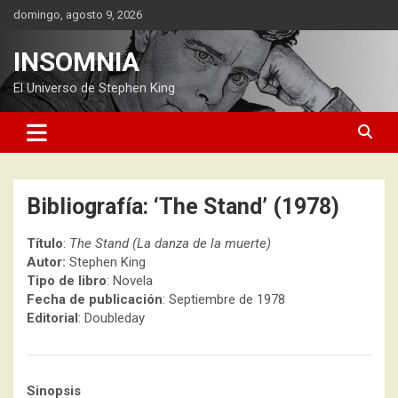
Saltar
domingo, agosto 9, 2026
al
contenido
INSOMNIA
El Universo de Stephen King
Bibliografía: ‘The Stand’ (1978)
Título
:
The Stand (La danza de la muerte)
Autor:
Stephen King
Tipo de libro
: Novela
Fecha de publicación
: Septiembre de 1978
Editorial
: Doubleday
Sinopsis