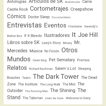
Artículos de SK
Antologías
Carrie
Audiobooks
Cortometrajes
Creepshow
Castle Rock
Cómics
Doctor Sleep
Documentales
Entrevistas
Eventos
Firestarter
Gwendy's
It
Joe Hill
Ilustradores
If It Bleeds
Button Box
Libros sobre SK
Mr.
Lisey's Story
Misery
Otros
Mercedes
Música
No Ficción
Mundos
Pet Sematary
Premios
Owen King
Relatos
Salem´s Lot
Sleeping
Richard Bachman
The Dark Tower
The Dead
Beauties
Teatro
The
Zone
The Institute
The Mist
The Long Walk
The
The Shining
Outsider
The Running Man
Stand
The Talisman
Welcome to Derry
Under the Dome