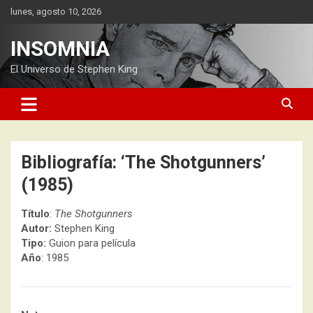
Saltar
lunes, agosto 10, 2026
al
contenido
INSOMNIA
El Universo de Stephen King
Bibliografía: ‘The Shotgunners’
(1985)
Título
:
The Shotgunners
Autor:
Stephen King
Tipo:
Guion para película
Año
: 1985