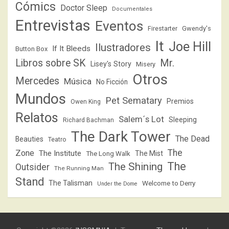
Cómics
Doctor Sleep
Documentales
Entrevistas
Eventos
Firestarter
Gwendy's
It
Joe Hill
Ilustradores
If It Bleeds
Button Box
Libros sobre SK
Mr.
Lisey's Story
Misery
Otros
Mercedes
Música
No Ficción
Mundos
Pet Sematary
Premios
Owen King
Relatos
Salem´s Lot
Sleeping
Richard Bachman
The Dark Tower
The Dead
Beauties
Teatro
The
Zone
The Institute
The Mist
The Long Walk
The
The Shining
Outsider
The Running Man
Stand
The Talisman
Welcome to Derry
Under the Dome