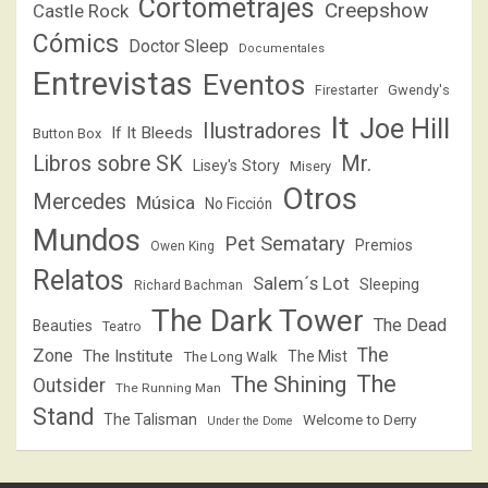
Cortometrajes
Creepshow
Castle Rock
Cómics
Doctor Sleep
Documentales
Entrevistas
Eventos
Firestarter
Gwendy's
It
Joe Hill
Ilustradores
If It Bleeds
Button Box
Libros sobre SK
Mr.
Lisey's Story
Misery
Otros
Mercedes
Música
No Ficción
Mundos
Pet Sematary
Premios
Owen King
Relatos
Salem´s Lot
Sleeping
Richard Bachman
The Dark Tower
The Dead
Beauties
Teatro
The
Zone
The Institute
The Mist
The Long Walk
The
The Shining
Outsider
The Running Man
Stand
The Talisman
Welcome to Derry
Under the Dome