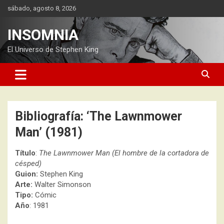
Saltar
sábado, agosto 8, 2026
al
contenido
INSOMNIA
El Universo de Stephen King
Bibliografía: ‘The Lawnmower
Man’ (1981)
Título
:
The Lawnmower Man (El hombre de la cortadora de
césped)
Guion:
Stephen King
Arte:
Walter Simonson
Tipo:
Cómic
Año
: 1981