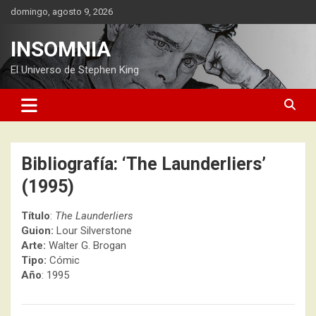
Saltar
domingo, agosto 9, 2026
al
contenido
INSOMNIA
El Universo de Stephen King
Bibliografía: ‘The Launderliers’
(1995)
Título
:
The Launderliers
Guion:
Lour Silverstone
Arte:
Walter G. Brogan
Tipo:
Cómic
Año
: 1995