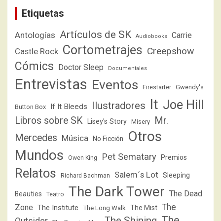
Etiquetas
Artículos de SK
Antologías
Carrie
Audiobooks
Cortometrajes
Creepshow
Castle Rock
Cómics
Doctor Sleep
Documentales
Entrevistas
Eventos
Firestarter
Gwendy's
It
Joe Hill
Ilustradores
If It Bleeds
Button Box
Libros sobre SK
Mr.
Lisey's Story
Misery
Otros
Mercedes
Música
No Ficción
Mundos
Pet Sematary
Premios
Owen King
Relatos
Salem´s Lot
Sleeping
Richard Bachman
The Dark Tower
The Dead
Beauties
Teatro
The
Zone
The Institute
The Mist
The Long Walk
The
The Shining