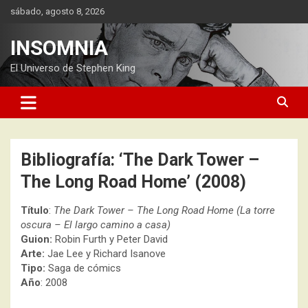
Saltar
sábado, agosto 8, 2026
al
contenido
INSOMNIA
El Universo de Stephen King
Bibliografía: ‘The Dark Tower –
The Long Road Home’ (2008)
Título
:
The Dark Tower – The Long Road Home (La torre
oscura – El largo camino a casa)
Guion:
Robin Furth y Peter David
Arte:
Jae Lee y Richard Isanove
Tipo:
Saga de cómics
Año
: 2008