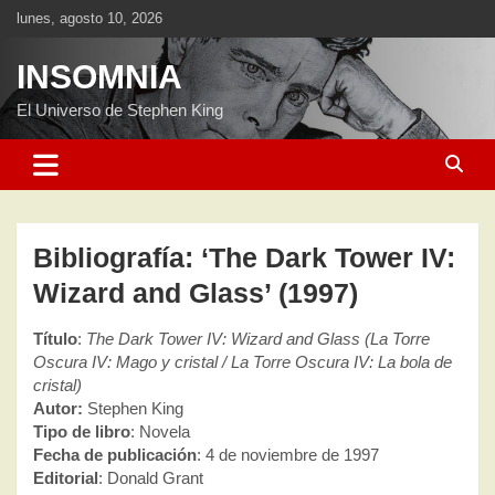
Saltar
lunes, agosto 10, 2026
al
contenido
INSOMNIA
El Universo de Stephen King
Bibliografía: ‘The Dark Tower IV:
Wizard and Glass’ (1997)
Título
:
The Dark Tower IV: Wizard and Glass (La Torre
Oscura IV: Mago y cristal / La Torre Oscura IV: La bola de
cristal)
Autor:
Stephen King
Tipo de libro
: Novela
Fecha de publicación
: 4 de noviembre de 1997
Editorial
: Donald Grant