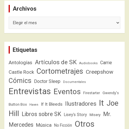
Archivos
Archivos
Etiquetas
Artículos de SK
Antologías
Carrie
Audiobooks
Cortometrajes
Creepshow
Castle Rock
Cómics
Doctor Sleep
Documentales
Entrevistas
Eventos
Firestarter
Gwendy's
It
Joe
Ilustradores
If It Bleeds
Button Box
Haven
Hill
Libros sobre SK
Mr.
Lisey's Story
Misery
Otros
Mercedes
Música
No Ficción