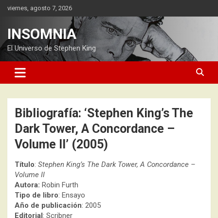
Saltar
viernes, agosto 7, 2026
al
contenido
INSOMNIA
El Universo de Stephen King
Bibliografía: ‘Stephen King’s The
Dark Tower, A Concordance –
Volume II’ (2005)
Título
:
Stephen King’s The Dark Tower, A Concordance –
Volume II
Autora:
Robin Furth
Tipo de libro
: Ensayo
Año de publicación
: 2005
Editorial
: Scribner