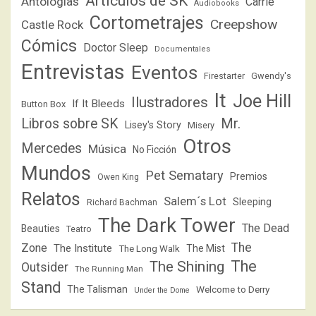
Artículos de SK
Antologías
Carrie
Audiobooks
Cortometrajes
Creepshow
Castle Rock
Cómics
Doctor Sleep
Documentales
Entrevistas
Eventos
Firestarter
Gwendy's
It
Joe Hill
Ilustradores
If It Bleeds
Button Box
Libros sobre SK
Mr.
Lisey's Story
Misery
Otros
Mercedes
Música
No Ficción
Mundos
Pet Sematary
Premios
Owen King
Relatos
Salem´s Lot
Sleeping
Richard Bachman
The Dark Tower
The Dead
Beauties
Teatro
The
Zone
The Institute
The Mist
The Long Walk
The
The Shining
Outsider
The Running Man
Stand
The Talisman
Welcome to Derry
Under the Dome