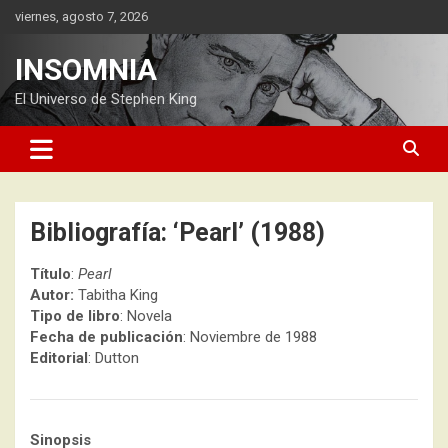
Saltar
viernes, agosto 7, 2026
al
contenido
INSOMNIA
El Universo de Stephen King
Bibliografía: ‘Pearl’ (1988)
Título
:
Pearl
Autor:
Tabitha King
Tipo de libro
: Novela
Fecha de publicación
: Noviembre de 1988
Editorial
: Dutton
Sinopsis