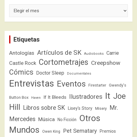
Archivos
Etiquetas
Artículos de SK
Antologías
Carrie
Audiobooks
Cortometrajes
Creepshow
Castle Rock
Cómics
Doctor Sleep
Documentales
Entrevistas
Eventos
Firestarter
Gwendy's
It
Joe
Ilustradores
If It Bleeds
Button Box
Haven
Hill
Libros sobre SK
Mr.
Lisey's Story
Misery
Otros
Mercedes
Música
No Ficción
Mundos
Pet Sematary
Premios
Owen King