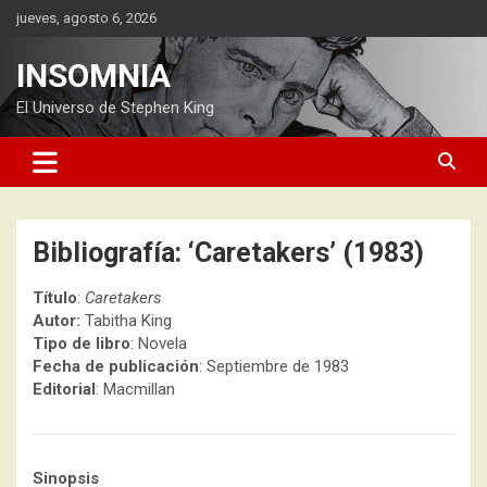
Saltar
jueves, agosto 6, 2026
al
contenido
INSOMNIA
El Universo de Stephen King
Bibliografía: ‘Caretakers’ (1983)
Título
:
Caretakers
Autor:
Tabitha King
Tipo de libro
: Novela
Fecha de publicación
: Septiembre de 1983
Editorial
: Macmillan
Sinopsis