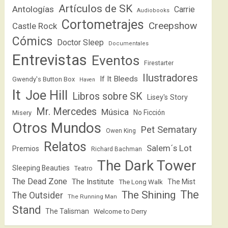
Artículos de SK
Antologías
Carrie
Audiobooks
Cortometrajes
Creepshow
Castle Rock
Cómics
Doctor Sleep
Documentales
Entrevistas
Eventos
Firestarter
Ilustradores
If It Bleeds
Gwendy's Button Box
Haven
It
Joe Hill
Libros sobre SK
Lisey's Story
Mr. Mercedes
Música
No Ficción
Misery
Otros Mundos
Pet Sematary
Owen King
Relatos
Salem´s Lot
Premios
Richard Bachman
The Dark Tower
Sleeping Beauties
Teatro
The Dead Zone
The Institute
The Mist
The Long Walk
The
The Shining
The Outsider
The Running Man
Stand
The Talisman
Welcome to Derry