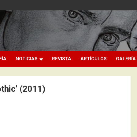
FÍA
NOTICIAS
REVISTA
ARTÍCULOS
GALERÍA
othic’ (2011)