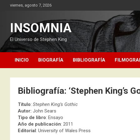
Saltar
viernes, agosto 7, 2026
al
contenido
INSOMNIA
El Universo de Stephen King
INICIO
BIOGRAFÍA
BIBLIOGRAFÍA
FILMOGRA
Bibliografía: ‘Stephen King’s G
Título
:
Stephen King’s Gothic
Autor:
John Sears
Tipo de libro
: Ensayo
Año de publicación
: 2011
Editorial
: University of Wales Press