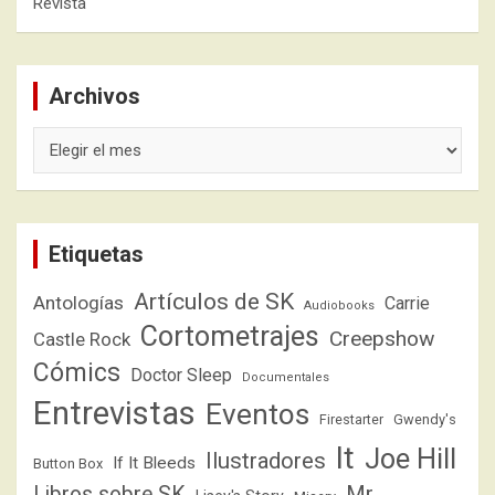
Revista
Archivos
Archivos
Etiquetas
Artículos de SK
Antologías
Carrie
Audiobooks
Cortometrajes
Creepshow
Castle Rock
Cómics
Doctor Sleep
Documentales
Entrevistas
Eventos
Firestarter
Gwendy's
It
Joe Hill
Ilustradores
If It Bleeds
Button Box
Libros sobre SK
Mr.