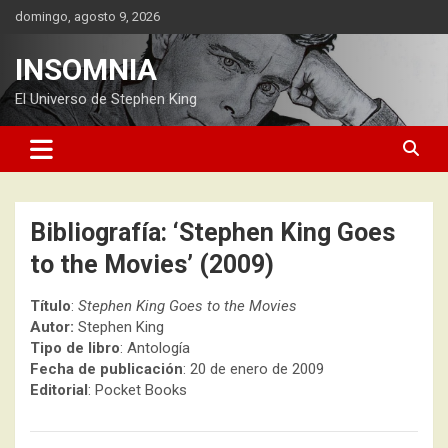
Saltar
domingo, agosto 9, 2026
al
contenido
INSOMNIA
El Universo de Stephen King
Bibliografía: ‘Stephen King Goes
to the Movies’ (2009)
Título
:
Stephen King Goes to the Movies
Autor:
Stephen King
Tipo de libro
: Antología
Fecha de publicación
: 20 de enero de 2009
Editorial
: Pocket Books