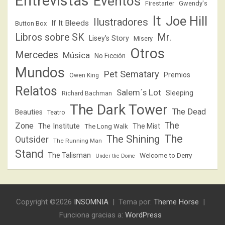
Entrevistas
Eventos
Firestarter
Gwendy's
It
Joe Hill
Ilustradores
If It Bleeds
Button Box
Libros sobre SK
Mr.
Lisey's Story
Misery
Otros
Mercedes
Música
No Ficción
Mundos
Pet Sematary
Premios
Owen King
Relatos
Salem´s Lot
Sleeping
Richard Bachman
The Dark Tower
The Dead
Beauties
Teatro
The
Zone
The Institute
The Mist
The Long Walk
The
The Shining
Outsider
The Running Man
Stand
The Talisman
Welcome to Derry
Under the Dome
Copyright ©2026
INSOMNIA
Tema por:
Theme Horse
Funciona gracias a:
WordPress