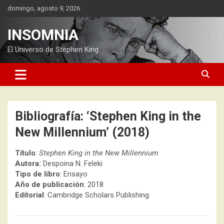
Saltar
domingo, agosto 9, 2026
al
contenido
INSOMNIA
El Universo de Stephen King
Bibliografía: ‘Stephen King in the
New Millennium’ (2018)
Título
:
Stephen King in the New Millennium
Autora:
Despoina N. Feleki
Tipo de libro
: Ensayo
Año de publicación
: 2018
Editorial
: Cambridge Scholars Publishing