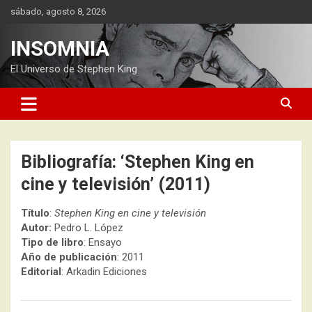
Saltar
sábado, agosto 8, 2026
al
contenido
INSOMNIA
El Universo de Stephen King
Bibliografía: ‘Stephen King en
cine y televisión’ (2011)
Título
:
Stephen King en cine y televisión
Autor:
Pedro L. López
Tipo de libro
: Ensayo
Año de publicación
: 2011
Editorial
: Arkadin Ediciones