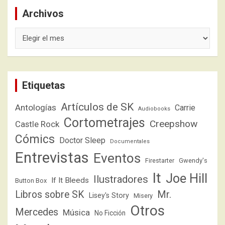
Archivos
Archivos
Etiquetas
Artículos de SK
Antologías
Carrie
Audiobooks
Cortometrajes
Creepshow
Castle Rock
Cómics
Doctor Sleep
Documentales
Entrevistas
Eventos
Firestarter
Gwendy's
It
Joe Hill
Ilustradores
If It Bleeds
Button Box
Libros sobre SK
Mr.
Lisey's Story
Misery
Otros
Mercedes
Música
No Ficción