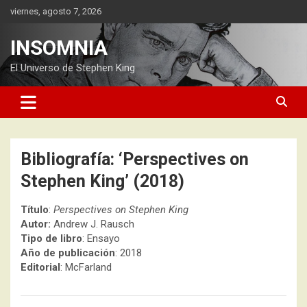
Saltar
viernes, agosto 7, 2026
al
contenido
INSOMNIA
El Universo de Stephen King
Bibliografía: ‘Perspectives on
Stephen King’ (2018)
Título
:
Perspectives on Stephen King
Autor:
Andrew J. Rausch
Tipo de libro
: Ensayo
Año de publicación
: 2018
Editorial
: McFarland