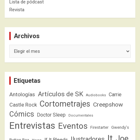
Lista de pódcast
Revista
Archivos
Archivos
Etiquetas
Artículos de SK
Antologías
Carrie
Audiobooks
Cortometrajes
Creepshow
Castle Rock
Cómics
Doctor Sleep
Documentales
Entrevistas
Eventos
Firestarter
Gwendy's
It
Joe
Ilustradores
If It Bleeds
Button Box