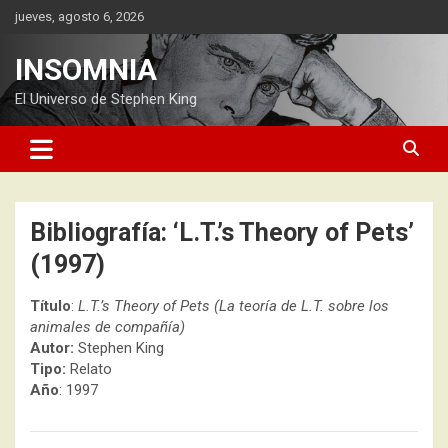
Saltar
jueves, agosto 6, 2026
al
contenido
INSOMNIA
El Universo de Stephen King
Bibliografía: ‘L.T.’s Theory of Pets’
(1997)
Título
:
L.T.’s Theory of Pets (La teoría de L.T. sobre los
animales de compañía)
Autor:
Stephen King
Tipo:
Relato
Año
: 1997