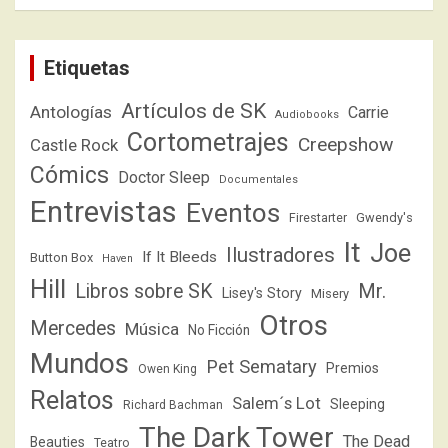
Etiquetas
Artículos de SK
Antologías
Carrie
Audiobooks
Cortometrajes
Creepshow
Castle Rock
Cómics
Doctor Sleep
Documentales
Entrevistas
Eventos
Firestarter
Gwendy's
It
Joe
Ilustradores
If It Bleeds
Button Box
Haven
Hill
Libros sobre SK
Mr.
Lisey's Story
Misery
Otros
Mercedes
Música
No Ficción
Mundos
Pet Sematary
Premios
Owen King
Relatos
Salem´s Lot
Sleeping
Richard Bachman
The Dark Tower
The Dead
Beauties
Teatro