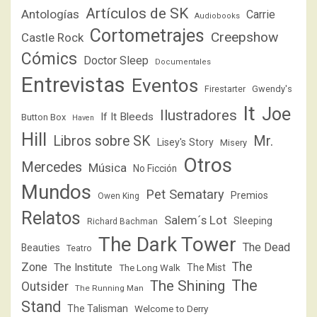
Artículos de SK
Antologías
Carrie
Audiobooks
Cortometrajes
Creepshow
Castle Rock
Cómics
Doctor Sleep
Documentales
Entrevistas
Eventos
Firestarter
Gwendy's
It
Joe
Ilustradores
If It Bleeds
Button Box
Haven
Hill
Libros sobre SK
Mr.
Lisey's Story
Misery
Otros
Mercedes
Música
No Ficción
Mundos
Pet Sematary
Premios
Owen King
Relatos
Salem´s Lot
Sleeping
Richard Bachman
The Dark Tower
The Dead
Beauties
Teatro
The
Zone
The Institute
The Mist
The Long Walk
The
The Shining
Outsider
The Running Man
Stand
The Talisman
Welcome to Derry