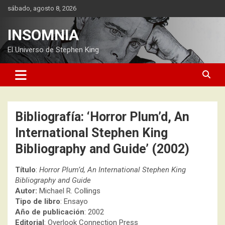
Saltar
sábado, agosto 8, 2026
al
contenido
INSOMNIA
El Universo de Stephen King
Bibliografía: ‘Horror Plum’d, An
International Stephen King
Bibliography and Guide’ (2002)
Título
:
Horror Plum’d, An International Stephen King
Bibliography and Guide
Autor:
Michael R. Collings
Tipo de libro
: Ensayo
Año de publicación
: 2002
Editorial
: Overlook Connection Press