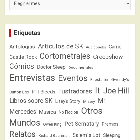
Etiquetas
Artículos de SK
Antologías
Carrie
Audiobooks
Cortometrajes
Creepshow
Castle Rock
Cómics
Doctor Sleep
Documentales
Entrevistas
Eventos
Firestarter
Gwendy's
It
Joe Hill
Ilustradores
If It Bleeds
Button Box
Libros sobre SK
Mr.
Lisey's Story
Misery
Otros
Mercedes
Música
No Ficción
Mundos
Pet Sematary
Premios
Owen King
Relatos
Salem´s Lot
Sleeping
Richard Bachman