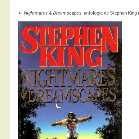
Nightmares & Dreamscapes
, antología de Stephen King 