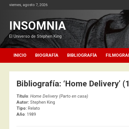
Saltar
viernes, agosto 7, 2026
al
contenido
INSOMNIA
El Universo de Stephen King
INICIO
BIOGRAFÍA
BIBLIOGRAFÍA
FILMOGRA
Bibliografía: ‘Home Delivery’ (
Título
:
Home Delivery (Parto en casa)
Autor:
Stephen King
Tipo:
Relato
Año
: 1989