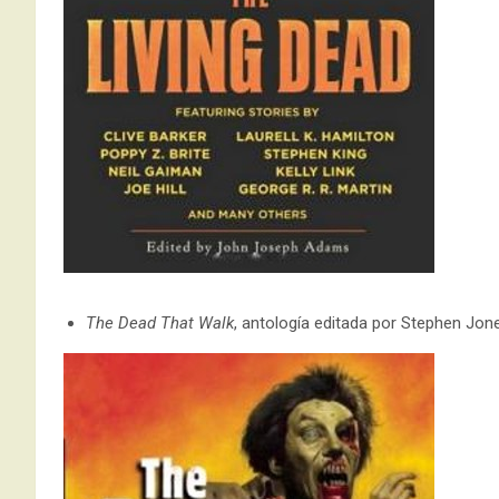
The Dead That Walk
, antología editada por Stephen Jon