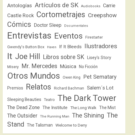
Artículos de SK
Antologías
Carrie
Audiobooks
Cortometrajes
Creepshow
Castle Rock
Cómics
Doctor Sleep
Documentales
Entrevistas
Eventos
Firestarter
Ilustradores
If It Bleeds
Gwendy's Button Box
Haven
It
Joe Hill
Libros sobre SK
Lisey's Story
Mr. Mercedes
Música
No Ficción
Misery
Otros Mundos
Pet Sematary
Owen King
Relatos
Salem´s Lot
Premios
Richard Bachman
The Dark Tower
Sleeping Beauties
Teatro
The Dead Zone
The Institute
The Mist
The Long Walk
The
The Shining
The Outsider
The Running Man
Stand
The Talisman
Welcome to Derry