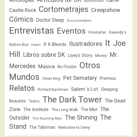
Antologías
Carrie
Audiobooks
Cortometrajes
Creepshow
Castle Rock
Cómics
Doctor Sleep
Documentales
Entrevistas
Eventos
Firestarter
Gwendy's
It
Joe
Ilustradores
If It Bleeds
Button Box
Haven
Hill
Libros sobre SK
Mr.
Lisey's Story
Misery
Otros
Mercedes
Música
No Ficción
Mundos
Pet Sematary
Premios
Owen King
Relatos
Salem´s Lot
Sleeping
Richard Bachman
The Dark Tower
The Dead
Beauties
Teatro
The
Zone
The Institute
The Mist
The Long Walk
The
The Shining
Outsider
The Running Man
Stand
The Talisman
Welcome to Derry