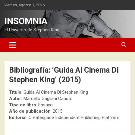
Saltar
viernes, agosto 7, 2026
al
contenido
INSOMNIA
El Universo de Stephen King
Bibliografía: ‘Guida Al Cinema Di
Stephen King’ (2015)
Título
: Guida Al Cinema Di Stephen King
Autor:
Marcello Gagliani Caputo
Tipo de libro
: Ensayo
Año de publicación
: 2015
Editorial
: Createspace Independent Publishing Platform