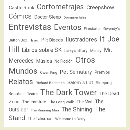
Cortometrajes
Creepshow
Castle Rock
Cómics
Doctor Sleep
Documentales
Entrevistas
Eventos
Firestarter
Gwendy's
It
Joe
Ilustradores
If It Bleeds
Button Box
Haven
Hill
Libros sobre SK
Mr.
Lisey's Story
Misery
Otros
Mercedes
Música
No Ficción
Mundos
Pet Sematary
Premios
Owen King
Relatos
Salem´s Lot
Sleeping
Richard Bachman
The Dark Tower
The Dead
Beauties
Teatro
The
Zone
The Institute
The Mist
The Long Walk
The
The Shining
Outsider
The Running Man
Stand
The Talisman
Welcome to Derry