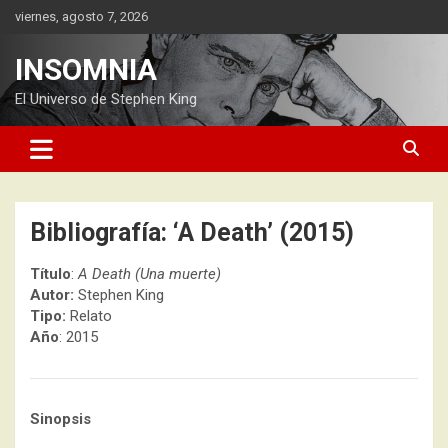
Saltar
viernes, agosto 7, 2026
al
contenido
INSOMNIA
El Universo de Stephen King
Bibliografía: ‘A Death’ (2015)
Título
:
A Death (Una muerte)
Autor:
Stephen King
Tipo:
Relato
Año
: 2015
Sinopsis