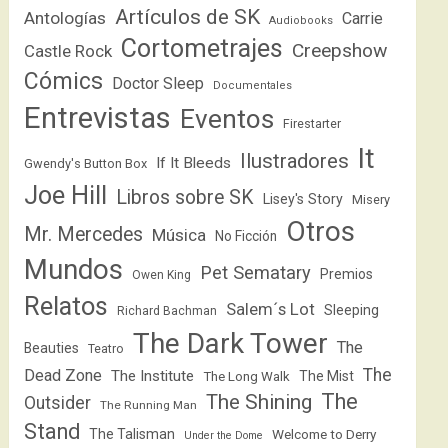
Artículos de SK
Antologías
Carrie
Audiobooks
Cortometrajes
Creepshow
Castle Rock
Cómics
Doctor Sleep
Documentales
Entrevistas
Eventos
Firestarter
It
Ilustradores
If It Bleeds
Gwendy's Button Box
Joe Hill
Libros sobre SK
Lisey's Story
Misery
Otros
Mr. Mercedes
Música
No Ficción
Mundos
Pet Sematary
Premios
Owen King
Relatos
Salem´s Lot
Sleeping
Richard Bachman
The Dark Tower
The
Beauties
Teatro
The
Dead Zone
The Institute
The Mist
The Long Walk
The
The Shining
Outsider
The Running Man
Stand
The Talisman
Welcome to Derry
Under the Dome