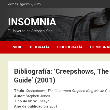
Saltar
viernes, agosto 7, 2026
al
contenido
INSOMNIA
El Universo de Stephen King
INICIO
BIOGRAFÍA
BIBLIOGRAFÍA
FILMOGRA
Bibliografía: ‘Creepshows, The
Guide’ (2001)
Título
:
Creepshows, The Illustrated Stephen King Movie Gu
Autor:
Stephen Jones
Tipo de libro
: Ensayo
Año de publicación
: 2001