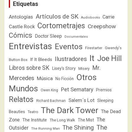
Etiquetas
Artículos de SK
Antologías
Carrie
Audiobooks
Cortometrajes
Creepshow
Castle Rock
Cómics
Doctor Sleep
Documentales
Entrevistas
Eventos
Firestarter
Gwendy's
It
Joe Hill
Ilustradores
If It Bleeds
Button Box
Libros sobre SK
Mr.
Lisey's Story
Misery
Otros
Mercedes
Música
No Ficción
Mundos
Pet Sematary
Premios
Owen King
Relatos
Salem´s Lot
Sleeping
Richard Bachman
The Dark Tower
The Dead
Beauties
Teatro
The
Zone
The Institute
The Mist
The Long Walk
The
The Shining
Outsider
The Running Man