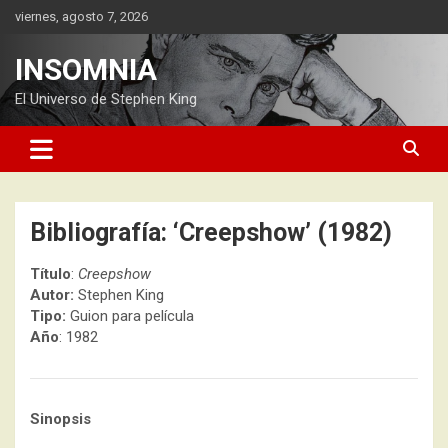
Saltar
viernes, agosto 7, 2026
al
contenido
INSOMNIA
El Universo de Stephen King
Bibliografía: ‘Creepshow’ (1982)
Título
:
Creepshow
Autor:
Stephen King
Tipo:
Guion para película
Año
: 1982
Sinopsis