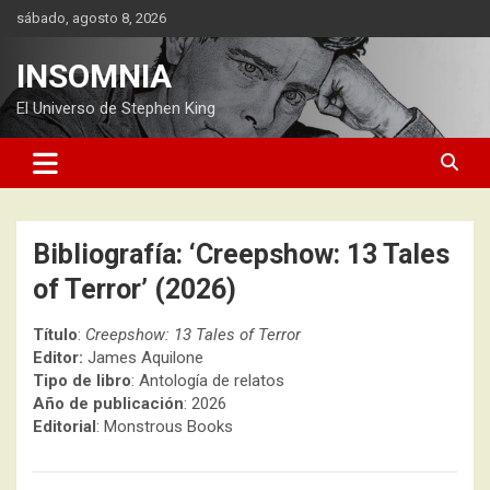
Saltar
sábado, agosto 8, 2026
al
contenido
INSOMNIA
El Universo de Stephen King
Bibliografía: ‘Creepshow: 13 Tales
of Terror’ (2026)
Título
:
Creepshow: 13 Tales of Terror
Editor:
James Aquilone
Tipo de libro
: Antología de relatos
Año de publicación
: 2026
Editorial
: Monstrous Books