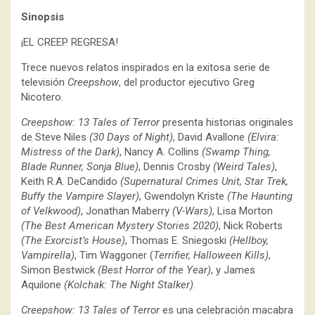
Sinopsis
¡EL CREEP REGRESA!
Trece nuevos relatos inspirados en la exitosa serie de
televisión
Creepshow
, del productor ejecutivo Greg
Nicotero.
Creepshow: 13 Tales of Terror
presenta historias originales
de Steve Niles
(30 Days of Night)
, David Avallone
(Elvira:
Mistress of the Dark)
, Nancy A. Collins
(Swamp Thing,
Blade Runner, Sonja Blue)
, Dennis Crosby
(Weird Tales)
,
Keith R.A. DeCandido
(Supernatural Crimes Unit, Star Trek,
Buffy the Vampire Slayer)
, Gwendolyn Kriste
(The Haunting
of Velkwood)
, Jonathan Maberry
(V-Wars)
, Lisa Morton
(The Best American Mystery Stories 2020)
, Nick Roberts
(The Exorcist’s House)
, Thomas E. Sniegoski
(Hellboy,
Vampirella)
, Tim Waggoner (
Terrifier, Halloween Kills)
,
Simon Bestwick
(Best Horror of the Year)
, y James
Aquilone
(Kolchak: The Night Stalker).
Creepshow: 13 Tales of Terror
es una celebración macabra