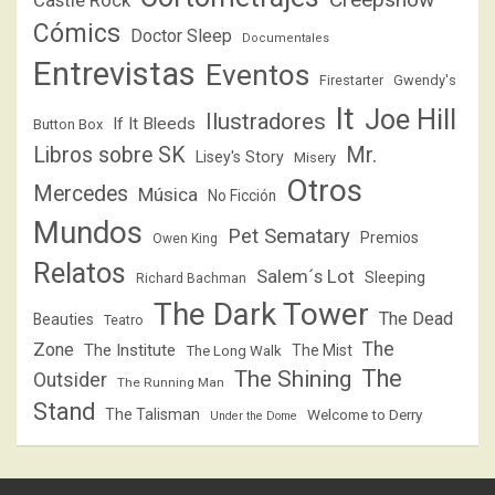
Castle Rock
Cómics
Doctor Sleep
Documentales
Entrevistas
Eventos
Firestarter
Gwendy's
It
Joe Hill
Ilustradores
If It Bleeds
Button Box
Libros sobre SK
Mr.
Lisey's Story
Misery
Otros
Mercedes
Música
No Ficción
Mundos
Pet Sematary
Premios
Owen King
Relatos
Salem´s Lot
Sleeping
Richard Bachman
The Dark Tower
The Dead
Beauties
Teatro
The
Zone
The Institute
The Mist
The Long Walk
The
The Shining
Outsider
The Running Man
Stand
The Talisman
Welcome to Derry
Under the Dome