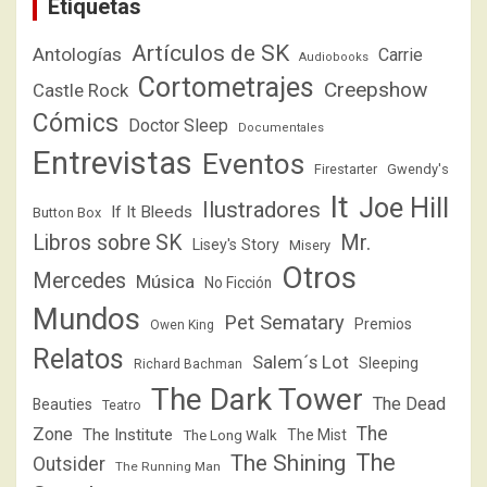
Etiquetas
Artículos de SK
Antologías
Carrie
Audiobooks
Cortometrajes
Creepshow
Castle Rock
Cómics
Doctor Sleep
Documentales
Entrevistas
Eventos
Firestarter
Gwendy's
It
Joe Hill
Ilustradores
If It Bleeds
Button Box
Libros sobre SK
Mr.
Lisey's Story
Misery
Otros
Mercedes
Música
No Ficción
Mundos
Pet Sematary
Premios
Owen King
Relatos
Salem´s Lot
Sleeping
Richard Bachman
The Dark Tower
The Dead
Beauties
Teatro
The
Zone
The Institute
The Mist
The Long Walk
The
The Shining
Outsider
The Running Man