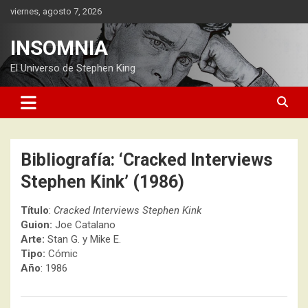
Saltar
viernes, agosto 7, 2026
al
contenido
INSOMNIA
El Universo de Stephen King
Bibliografía: ‘Cracked Interviews
Stephen Kink’ (1986)
Título
:
Cracked Interviews Stephen Kink
Guion:
Joe Catalano
Arte:
Stan G. y Mike E.
Tipo:
Cómic
Año
: 1986