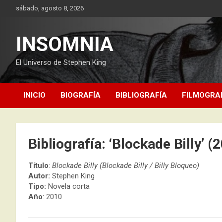
Saltar
sábado, agosto 8, 2026
al
contenido
INSOMNIA
El Universo de Stephen King
INICIO
BIOGRAFÍA
BIBLIOGRAFÍA
FILMOGRA
Bibliografía: ‘Blockade Billy’ (
Título
:
Blockade Billy (Blockade Billy / Billy Bloqueo)
Autor:
Stephen King
Tipo:
Novela corta
Año
: 2010