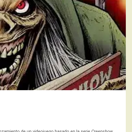
nzamiento de un videojuego basado en la serie
Creepshow
,