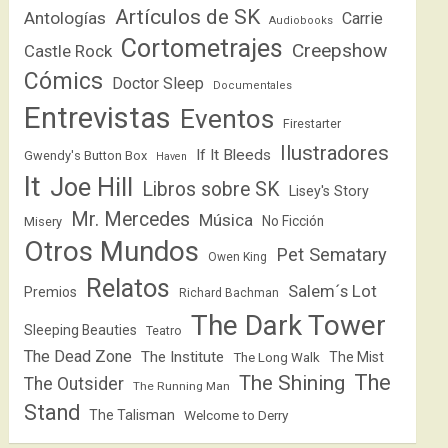
Artículos de SK
Antologías
Carrie
Audiobooks
Cortometrajes
Creepshow
Castle Rock
Cómics
Doctor Sleep
Documentales
Entrevistas
Eventos
Firestarter
Ilustradores
If It Bleeds
Gwendy's Button Box
Haven
It
Joe Hill
Libros sobre SK
Lisey's Story
Mr. Mercedes
Música
No Ficción
Misery
Otros Mundos
Pet Sematary
Owen King
Relatos
Salem´s Lot
Premios
Richard Bachman
The Dark Tower
Sleeping Beauties
Teatro
The Dead Zone
The Institute
The Mist
The Long Walk
The
The Shining
The Outsider
The Running Man
Stand
The Talisman
Welcome to Derry