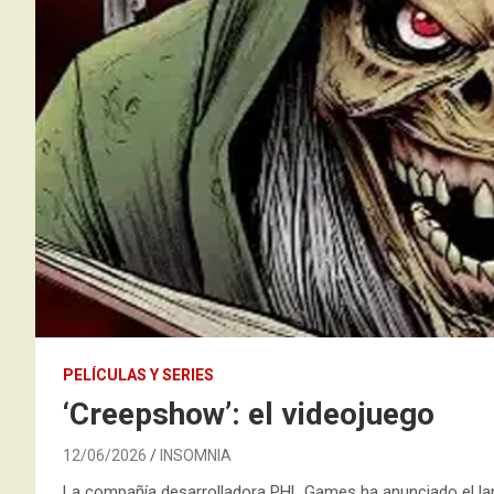
PELÍCULAS Y SERIES
‘Creepshow’: el videojuego
12/06/2026
INSOMNIA
La compañía desarrolladora PHL Games ha anunciado el la