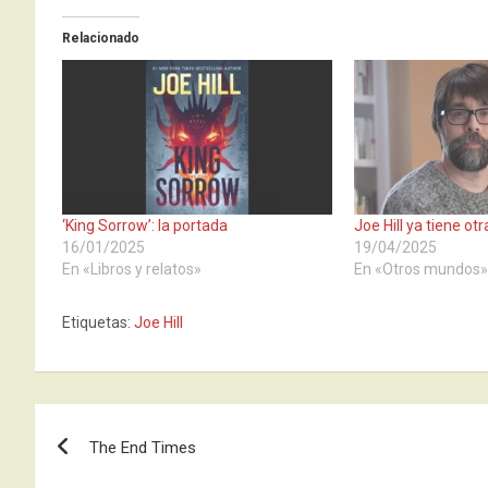
Relacionado
‘King Sorrow’: la portada
Joe Hill ya tiene ot
16/01/2025
19/04/2025
En «Libros y relatos»
En «Otros mundos
Etiquetas:
Joe Hill
Navegación
The End Times
de