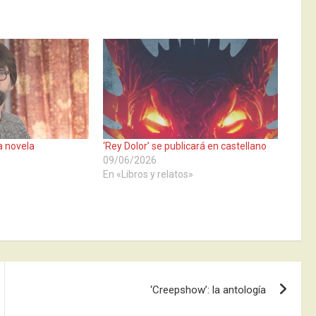
ra novela
‘Rey Dolor’ se publicará en castellano
09/06/2026
»
En «Libros y relatos»
‘Creepshow’: la antología