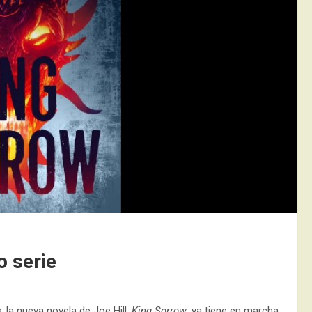
o serie
 la nueva novela de Joe Hill,
King Sorrow
, ya tiene en marcha