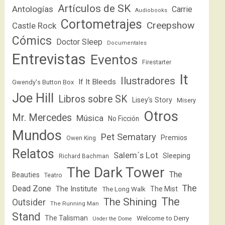
Artículos de SK
Antologías
Carrie
Audiobooks
Cortometrajes
Creepshow
Castle Rock
Cómics
Doctor Sleep
Documentales
Entrevistas
Eventos
Firestarter
It
Ilustradores
If It Bleeds
Gwendy's Button Box
Joe Hill
Libros sobre SK
Lisey's Story
Misery
Otros
Mr. Mercedes
Música
No Ficción
Mundos
Pet Sematary
Premios
Owen King
Relatos
Salem´s Lot
Sleeping
Richard Bachman
The Dark Tower
The
Beauties
Teatro
The
Dead Zone
The Institute
The Mist
The Long Walk
The
The Shining
Outsider
The Running Man
Stand
The Talisman
Welcome to Derry
Under the Dome