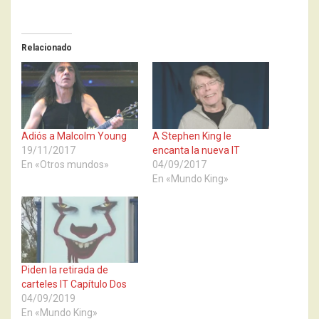
Relacionado
Adiós a Malcolm Young
A Stephen King le
19/11/2017
encanta la nueva IT
En «Otros mundos»
04/09/2017
En «Mundo King»
Piden la retirada de
carteles IT Capítulo Dos
04/09/2019
En «Mundo King»