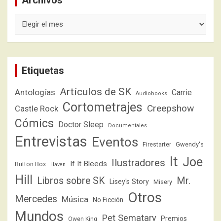
Archivos
Archivos
Etiquetas
Artículos de SK
Antologías
Carrie
Audiobooks
Cortometrajes
Creepshow
Castle Rock
Cómics
Doctor Sleep
Documentales
Entrevistas
Eventos
Firestarter
Gwendy's
It
Joe
Ilustradores
If It Bleeds
Button Box
Haven
Hill
Libros sobre SK
Mr.
Lisey's Story
Misery
Otros
Mercedes
Música
No Ficción
Mundos
Pet Sematary
Premios
Owen King