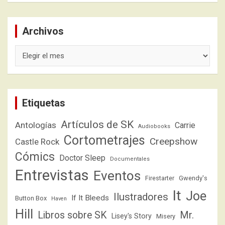
Archivos
Archivos
Etiquetas
Artículos de SK
Antologías
Carrie
Audiobooks
Cortometrajes
Creepshow
Castle Rock
Cómics
Doctor Sleep
Documentales
Entrevistas
Eventos
Firestarter
Gwendy's
It
Joe
Ilustradores
If It Bleeds
Button Box
Haven
Hill
Libros sobre SK
Mr.
Lisey's Story
Misery