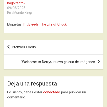
hago tanto»
09/06/2025
En «Mundo King»
Etiquetas:
If It Bleeds
,
The Life of Chuck
Navegación
Premios Locus
de
entradas
‘Welcome to Derry»: nueva galería de imágenes
Deja una respuesta
Lo siento, debes estar
conectado
para publicar un
comentario.