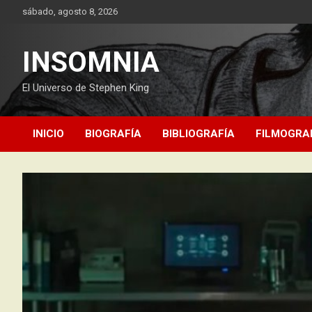
Saltar
sábado, agosto 8, 2026
al
contenido
INSOMNIA
El Universo de Stephen King
INICIO
BIOGRAFÍA
BIBLIOGRAFÍA
FILMOGRA