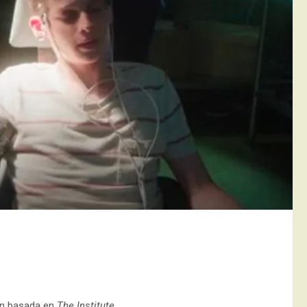
ión basada en
The Institute
.