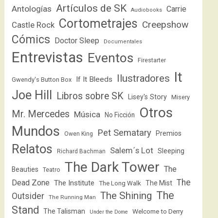
Artículos de SK
Antologías
Carrie
Audiobooks
Cortometrajes
Creepshow
Castle Rock
Cómics
Doctor Sleep
Documentales
Entrevistas
Eventos
Firestarter
It
Ilustradores
If It Bleeds
Gwendy's Button Box
Joe Hill
Libros sobre SK
Lisey's Story
Misery
Otros
Mr. Mercedes
Música
No Ficción
Mundos
Pet Sematary
Premios
Owen King
Relatos
Salem´s Lot
Sleeping
Richard Bachman
The Dark Tower
The
Beauties
Teatro
The
Dead Zone
The Institute
The Mist
The Long Walk
The
The Shining
Outsider
The Running Man
Stand
The Talisman
Welcome to Derry
Under the Dome