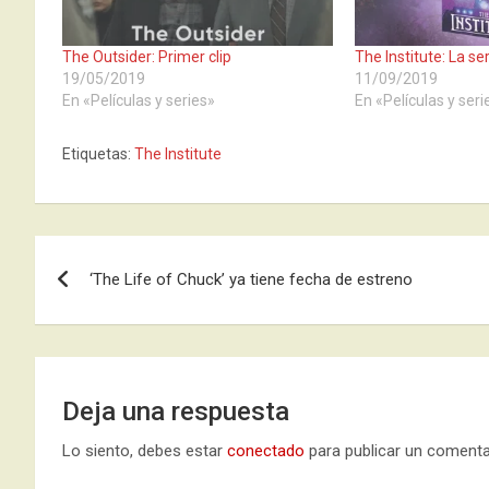
The Outsider: Primer clip
The Institute: La ser
19/05/2019
11/09/2019
En «Películas y series»
En «Películas y seri
Etiquetas:
The Institute
Navegación
‘The Life of Chuck’ ya tiene fecha de estreno
de
entradas
Deja una respuesta
Lo siento, debes estar
conectado
para publicar un comenta