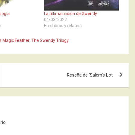
ilogía
La última misión de Gwendy
04/03/2022
»
En «Libros y relatos»
s Magic Feather
,
The Gwendy Trilogy
Reseña de ‘Salem’s Lot’
rio.