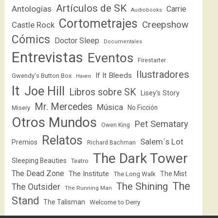
Artículos de SK
Antologías
Carrie
Audiobooks
Cortometrajes
Creepshow
Castle Rock
Cómics
Doctor Sleep
Documentales
Entrevistas
Eventos
Firestarter
Ilustradores
If It Bleeds
Gwendy's Button Box
Haven
It
Joe Hill
Libros sobre SK
Lisey's Story
Mr. Mercedes
Música
No Ficción
Misery
Otros Mundos
Pet Sematary
Owen King
Relatos
Salem´s Lot
Premios
Richard Bachman
The Dark Tower
Sleeping Beauties
Teatro
The Dead Zone
The Institute
The Mist
The Long Walk
The
The Shining
The Outsider
The Running Man
Stand
The Talisman
Welcome to Derry