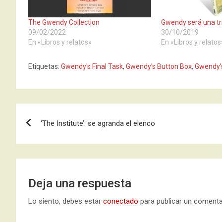
The Gwendy Collection
Gwendy será una tr
09/02/2022
30/10/2019
En «Libros y relatos»
En «Libros y relatos
Etiquetas:
Gwendy's Final Task
,
Gwendy's Button Box
,
Gwendy'
Navegación
‘The Institute’: se agranda el elenco
de
entradas
Deja una respuesta
Lo siento, debes estar
conectado
para publicar un comenta