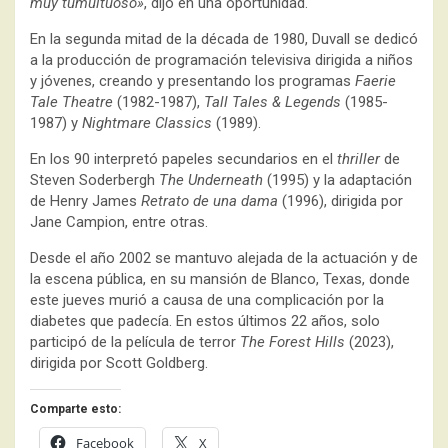
muy tumultuoso»
, dijo en una oportunidad.
En la segunda mitad de la década de 1980, Duvall se dedicó
a la producción de programación televisiva dirigida a niños
y jóvenes, creando y presentando los programas
Faerie
Tale Theatre
(1982-1987),
Tall Tales & Legends
(1985-
1987) y
Nightmare Classics
(1989).
En los 90 interpretó papeles secundarios en el
thriller
de
Steven Soderbergh
The Underneath
(1995) y la adaptación
de Henry James
Retrato de una dama
(1996), dirigida por
Jane Campion, entre otras.
Desde el año 2002 se mantuvo alejada de la actuación y de
la escena pública, en su mansión de Blanco, Texas, donde
este jueves murió a causa de una complicación por la
diabetes que padecía. En estos últimos 22 años, solo
participó de la película de terror
The Forest Hills
(2023),
dirigida por Scott Goldberg.
Comparte esto:
Facebook
X