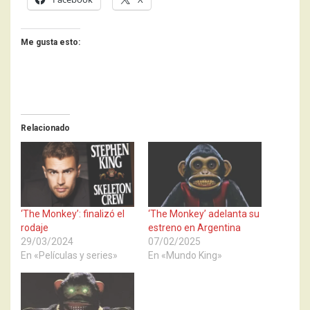
Me gusta esto:
Relacionado
‘The Monkey’: finalizó el
‘The Monkey’ adelanta su
rodaje
estreno en Argentina
29/03/2024
07/02/2025
En «Películas y series»
En «Mundo King»