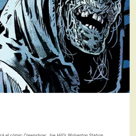
ará el cómic
Creepshow: Joe Hill’s Wolverton Station
.