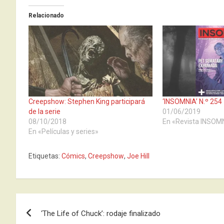
Relacionado
Creepshow: Stephen King participará
‘INSOMNIA’ N.º 254
de la serie
01/06/2019
08/10/2018
En «Revista INSOM
En «Películas y series»
Etiquetas:
Cómics
,
Creepshow
,
Joe Hill
Navegación
‘The Life of Chuck’: rodaje finalizado
de