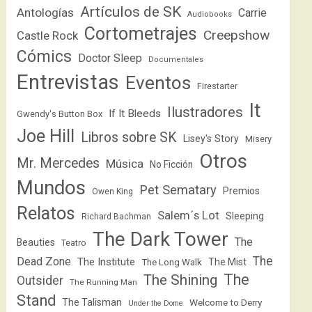
Artículos de SK
Antologías
Carrie
Audiobooks
Cortometrajes
Creepshow
Castle Rock
Cómics
Doctor Sleep
Documentales
Entrevistas
Eventos
Firestarter
It
Ilustradores
If It Bleeds
Gwendy's Button Box
Joe Hill
Libros sobre SK
Lisey's Story
Misery
Otros
Mr. Mercedes
Música
No Ficción
Mundos
Pet Sematary
Premios
Owen King
Relatos
Salem´s Lot
Sleeping
Richard Bachman
The Dark Tower
The
Beauties
Teatro
The
Dead Zone
The Institute
The Mist
The Long Walk
The
The Shining
Outsider
The Running Man
Stand
The Talisman
Welcome to Derry
Under the Dome