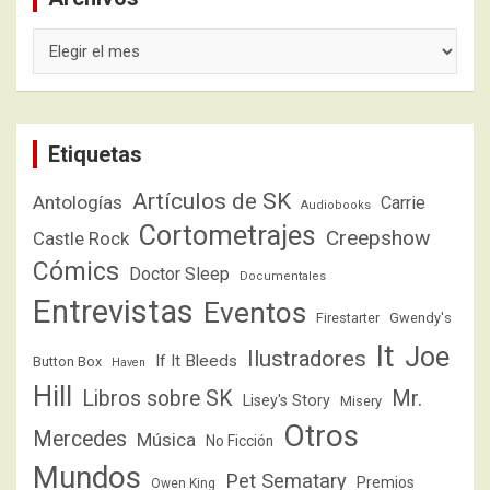
Archivos
Etiquetas
Artículos de SK
Antologías
Carrie
Audiobooks
Cortometrajes
Creepshow
Castle Rock
Cómics
Doctor Sleep
Documentales
Entrevistas
Eventos
Firestarter
Gwendy's
It
Joe
Ilustradores
If It Bleeds
Button Box
Haven
Hill
Libros sobre SK
Mr.
Lisey's Story
Misery
Otros
Mercedes
Música
No Ficción
Mundos
Pet Sematary
Premios
Owen King