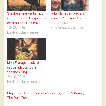
Stephen King «está muy
Mike Flanagan prepara
contento» con los guiones
serie de ‘La Torre Oscura’
de «La Torre Oscura»
08/12/2022
10/02/2026
En «Películas y series»
En «Películas y series»
Mike Flanagan quiere
seguir adaptando a
Stephen King
24/10/2019
En «Películas y series»
Etiquetas:
Doctor Sleep
,
Entrevistas
,
Gerald's Game
,
The Dark Tower