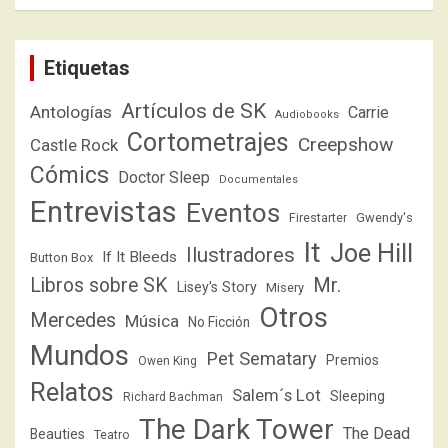
Etiquetas
Artículos de SK
Antologías
Carrie
Audiobooks
Cortometrajes
Creepshow
Castle Rock
Cómics
Doctor Sleep
Documentales
Entrevistas
Eventos
Firestarter
Gwendy's
It
Joe Hill
Ilustradores
If It Bleeds
Button Box
Libros sobre SK
Mr.
Lisey's Story
Misery
Otros
Mercedes
Música
No Ficción
Mundos
Pet Sematary
Premios
Owen King
Relatos
Salem´s Lot
Sleeping
Richard Bachman
The Dark Tower
The Dead
Beauties
Teatro