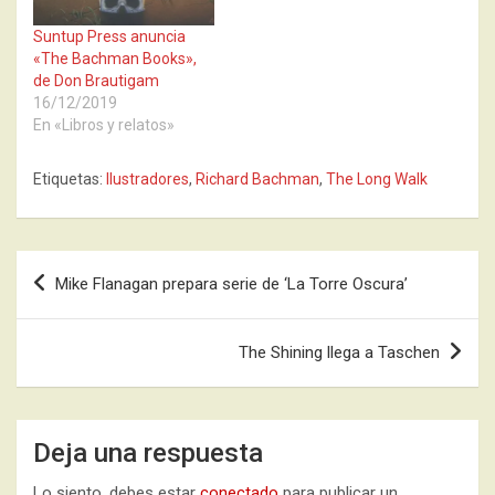
Suntup Press anuncia
«The Bachman Books»,
de Don Brautigam
16/12/2019
En «Libros y relatos»
Etiquetas:
Ilustradores
,
Richard Bachman
,
The Long Walk
Navegación
Mike Flanagan prepara serie de ‘La Torre Oscura’
de
entradas
The Shining llega a Taschen
Deja una respuesta
Lo siento, debes estar
conectado
para publicar un