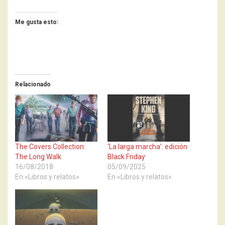
Me gusta esto:
Relacionado
The Covers Collection:
‘La larga marcha’: edición
The Long Walk
Black Friday
16/08/2018
05/09/2025
En «Libros y relatos»
En «Libros y relatos»