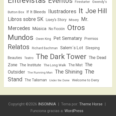
Entrevistas
Eventos
Firestarter
Gwendy's
It
Joe Hill
Ilustradores
If It Bleeds
Button Box
Libros sobre SK
Mr.
Lisey's Story
Misery
Otros
Mercedes
Música
No Ficción
Mundos
Pet Sematary
Premios
Owen King
Relatos
Salem´s Lot
Sleeping
Richard Bachman
The Dark Tower
The Dead
Beauties
Teatro
The
Zone
The Institute
The Mist
The Long Walk
The
The Shining
Outsider
The Running Man
Stand
The Talisman
Welcome to Derry
Under the Dome
Copyright ©2026
INSOMNIA
Tema por:
Theme Horse
Funciona gracias a:
WordPress