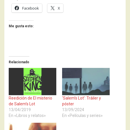
Facebook
X
Me gusta esto:
Relacionado
Reedición de El misterio
‘Salem’s Lot’: Tráiler y
de Salem’s Lot
póster
13/04/2019
13/09/2024
En «Libros y relatos»
En «Películas y series»