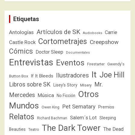
Etiquetas
Artículos de SK
Antologías
Carrie
Audiobooks
Cortometrajes
Creepshow
Castle Rock
Cómics
Doctor Sleep
Documentales
Entrevistas
Eventos
Firestarter
Gwendy's
It
Joe Hill
Ilustradores
If It Bleeds
Button Box
Libros sobre SK
Mr.
Lisey's Story
Misery
Otros
Mercedes
Música
No Ficción
Mundos
Pet Sematary
Premios
Owen King
Relatos
Salem´s Lot
Sleeping
Richard Bachman
The Dark Tower
The Dead
Beauties
Teatro