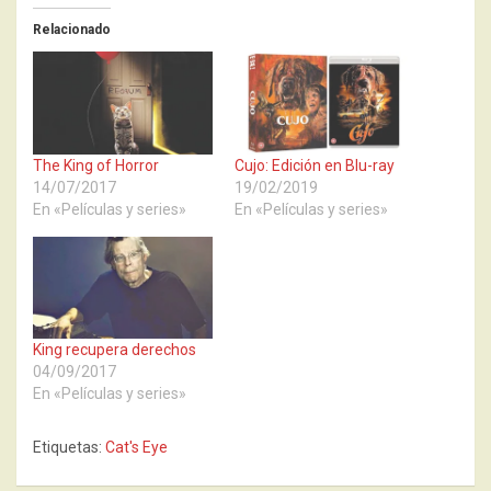
Relacionado
The King of Horror
Cujo: Edición en Blu-ray
14/07/2017
19/02/2019
En «Películas y series»
En «Películas y series»
King recupera derechos
04/09/2017
En «Películas y series»
Etiquetas:
Cat's Eye