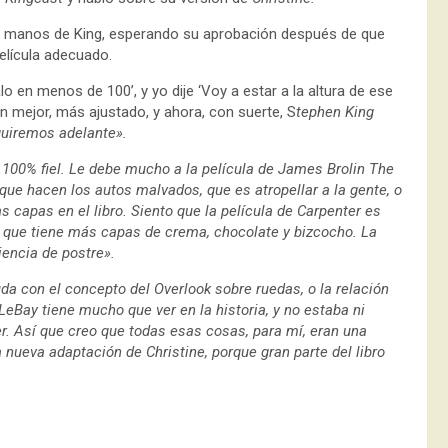
 en manos de King, esperando su aprobación después de que
película adecuado.
o en menos de 100’, y yo dije ‘Voy a estar a la altura de ese
on mejor, más ajustado, y ahora, con suerte, S
tephen King
guiremos adelante».
 100% fiel. Le debe mucho a la película de James Brolin The
que hacen los autos malvados, que es atropellar a la gente, o
s capas en el libro. Siento que la película de Carpenter es
 lo que tiene más capas de crema, chocolate y bizcocho. La
iencia de postre».
a con el concepto del Overlook sobre ruedas, o la relación
LeBay tiene mucho que ver en la historia, y no estaba ni
r. Así que creo que todas esas cosas, para mí, eran una
nueva adaptación de Christine, porque gran parte del libro