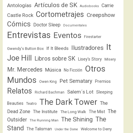
Artículos de SK
Antologías
Carrie
Audiobooks
Cortometrajes
Creepshow
Castle Rock
Cómics
Doctor Sleep
Documentales
Entrevistas
Eventos
Firestarter
It
Ilustradores
If It Bleeds
Gwendy's Button Box
Joe Hill
Libros sobre SK
Lisey's Story
Misery
Otros
Mr. Mercedes
Música
No Ficción
Mundos
Pet Sematary
Premios
Owen King
Relatos
Salem´s Lot
Sleeping
Richard Bachman
The Dark Tower
The
Beauties
Teatro
The
Dead Zone
The Institute
The Mist
The Long Walk
The
The Shining
Outsider
The Running Man
Stand
The Talisman
Welcome to Derry
Under the Dome