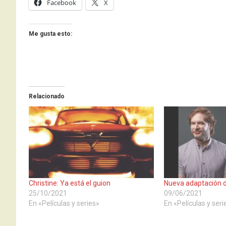
Facebook
X
Me gusta esto:
Relacionado
Christine: Ya está el guion
Nueva adaptación d
25/10/2021
09/06/2021
En «Películas y series»
En «Películas y seri