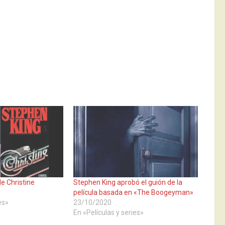
e Christine
Stephen King aprobó el guión de la
película basada en «The Boogeyman»
es»
23/10/2020
En «Películas y series»