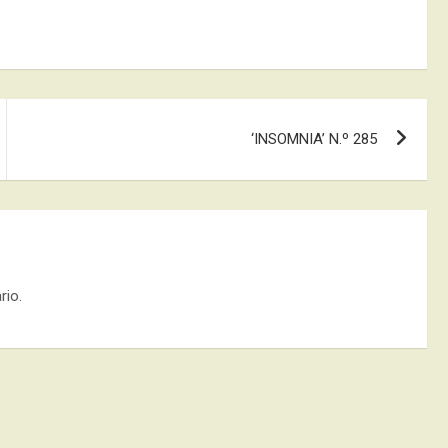
‘INSOMNIA’ N.º 285
rio.